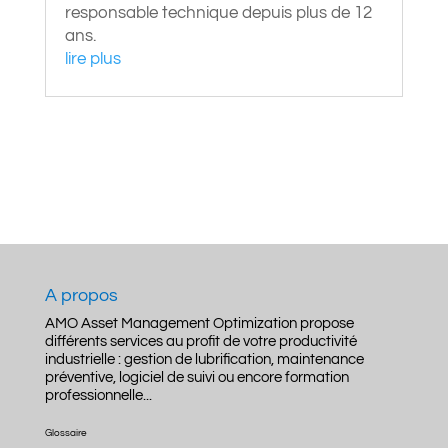
responsable technique depuis plus de 12
ans.
lire plus
A propos
AMO Asset Management Optimization propose
différents services au profit de votre productivité
industrielle : gestion de lubrification, maintenance
préventive, logiciel de suivi ou encore formation
professionnelle...
Glossaire