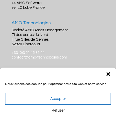
>> AMO Software
>> ILC Lube France
AMO Technologies
Société AMO Asset Management
ZI des portes du Nord
1 rue Gilles de Gennes
62820 Libercourt
+33 (0)3 21 45 31 44
contact@amo-technologies.com
Nous utilisons des cookies pour optimiser notre site web et notre service.
Accepter
Refuser
Site Internet réalisé par
Mon Consultant Web